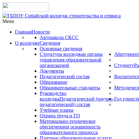
Menu
Главная
Новости
Автошкола СКСС
О колледже
Сведения
Основные сведения
Структура колледжа
и органы
Абитуриен
управления образовательной
организацией
Студенту
Ра
Документы
Педагогический состав
Воспитател
Образование
Образовательные стандарты
Методическ
Руководство
колледжа
Педагогический (научно-
Год единст
педагогический) состав
Учебные планы
Охрана труда и ГО
Материально-техническое
обеспечение
и оснащенность
образовательного процесса
Платные образовательные услуги