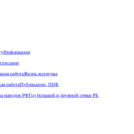
ту
Информация
списание
ьная работа
Жизнь колледжа
ая работа
Публикации, ПЦК
ва народов РФ
Год большой и дружной семьи РБ