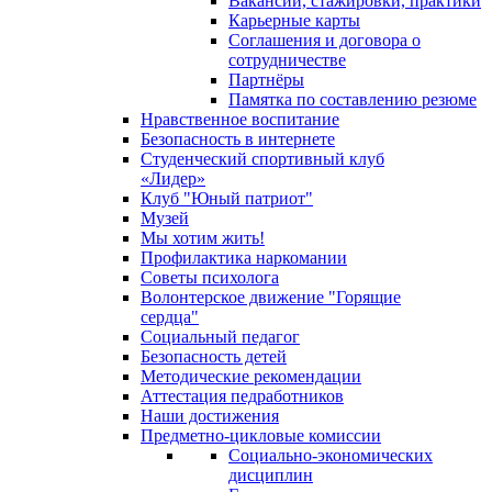
Вакансии, стажировки, практики
Карьерные карты
Соглашения и договора о
сотрудничестве
Партнёры
Памятка по составлению резюме
Нравственное воспитание
Безопасность в интернете
Студенческий спортивный клуб
«Лидер»
Клуб "Юный патриот"
Музей
Мы хотим жить!
Профилактика наркомании
Советы психолога
Волонтерское движение "Горящие
сердца"
Социальный педагог
Безопасность детей
Методические рекомендации
Аттестация педработников
Наши достижения
Предметно-цикловые комиссии
Социально-экономических
дисциплин