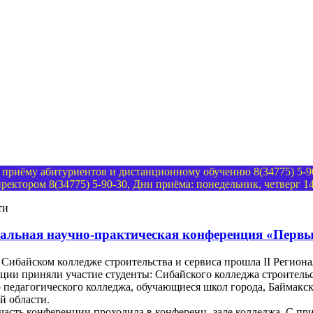
 приёму абитуриентов и дистанционному обучению 8(34775) 5-90
ректором 8(34775) 5-90-30, Дни приёма: понедельник, четверг 14.
ти
нальная научно-практическая конференция «Первы
в Сибайском колледже строительства и сервиса прошла II Регио
ции приняли участие студенты: Сибайского колледжа строительс
 педагогического колледжа, обучающиеся школ города, Баймакск
й области.
часть конференции проходила в конференц- зале колледжа. С п