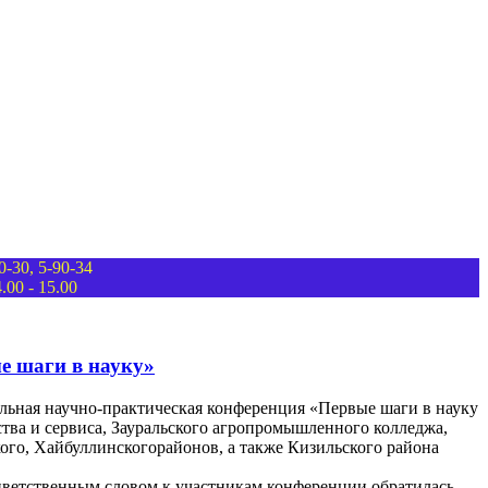
-30, 5-90-34
00 - 15.00
е шаги в науку»
нальная научно-практическая конференция «Первые шаги в науку
тва и сервиса, Зауральского агропромышленного колледжа,
ого, Хайбуллинскогорайонов, а также Кизильского района
риветственным словом к участникам конференции обратилась