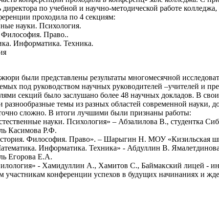
ь директора по учебной и научно-методической работе колледжа
ференции проходила по 4 секциям:
нные науки. Психология.
. Философия. Право..
ика. Информатика. Техника.
ия
юри были представлены результаты многомесячной исследоват
емых под руководством научных руководителей –учителей и пре
лями секций было заслушано более 48 научных докладов. В сво
и разнообразные темы из разных областей современной науки, д
точно сложно. В итоги лучшими были признаны работы:
стественные науки. Психология» – Абзалилова В., студентка Сиб
ль Касимова Р.Ф.
стория. Философия. Право». – Шарыгин Н. МОУ «Кизильская ш
атематика. Информатика. Техника» - Абдуллин В. Ямалетдинова
ль Егорова Е.А.
илология» - Хамидуллин А., Хамитов С., Баймакский лицей - ин
м участникам конференции успехов в будущих начинаниях и жде