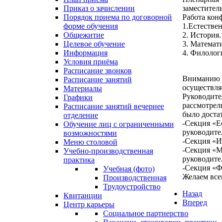
Приказ о зачислении
заместител
Порядок приема по договорной
Работа кон
форме обучения
1.Естестве
Общежитие
2. История
Целевое обучение
3. Математ
Информация
4. Филолог
Условия приёма
Расписание звонков
Вниманию ж
Расписание занятий
осуществля
Материалы
Руководите
Графики
рассмотрел
Расписание занятий вечернее
было доста
отделение
-Секция «Е
Обучение лиц с ограниченными
руководите
возможностями
-Секция «И
Меню столовой
-Секция «М
Учебно-производственная
руководите
практика
-Секция «Ф
Учебная (фото)
Желаем все
Производственная
Трудоустройство
Назад
Квитанции
Вперед
Центр карьеры
Социальное партнерство