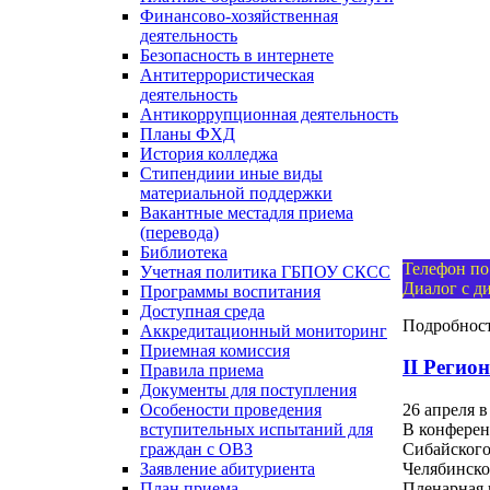
Финансово-хозяйственная
деятельность
Безопасность в интернете
Антитеррористическая
деятельность
Антикоррупционная деятельность
Планы ФХД
История колледжа
Стипендии
и иные виды
материальной поддержки
Вакантные места
для приема
(перевода)
Библиотека
Телефон по
Учетная политика ГБПОУ СКСС
Диалог с ди
Программы воспитания
Доступная среда
Подробнос
Аккредитационный мониторинг
Приемная комиссия
II Регио
Правила приема
Документы для поступления
Особености проведения
26 апреля 
вступительных испытаний для
В конферен
граждан с ОВЗ
Сибайского
Заявление абитуриента
Челябинско
План приема
Пленарная 