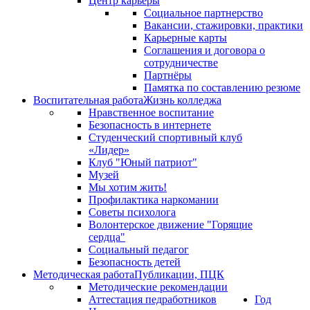
Центр карьеры
Социальное партнерство
Вакансии, стажировки, практики
Карьерные карты
Соглашения и договора о
сотрудничестве
Партнёры
Памятка по составлению резюме
Воспитательная работа
Жизнь колледжа
Нравственное воспитание
Безопасность в интернете
Студенческий спортивный клуб
«Лидер»
Клуб "Юный патриот"
Музей
Мы хотим жить!
Профилактика наркомании
Советы психолога
Волонтерское движение "Горящие
сердца"
Социальный педагог
Безопасность детей
Методическая работа
Публикации, ПЦК
Методические рекомендации
Аттестация педработников
Год