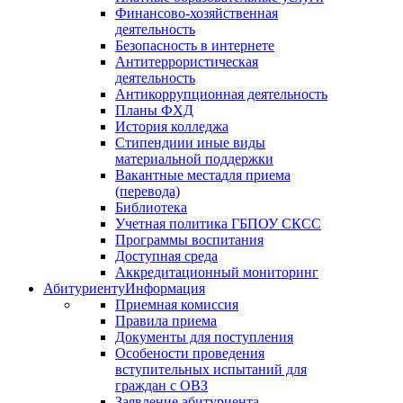
Финансово-хозяйственная
деятельность
Безопасность в интернете
Антитеррористическая
деятельность
Антикоррупционная деятельность
Планы ФХД
История колледжа
Стипендии
и иные виды
материальной поддержки
Вакантные места
для приема
(перевода)
Библиотека
Учетная политика ГБПОУ СКСС
Программы воспитания
Доступная среда
Аккредитационный мониторинг
Абитуриенту
Информация
Приемная комиссия
Правила приема
Документы для поступления
Особености проведения
вступительных испытаний для
граждан с ОВЗ
Заявление абитуриента