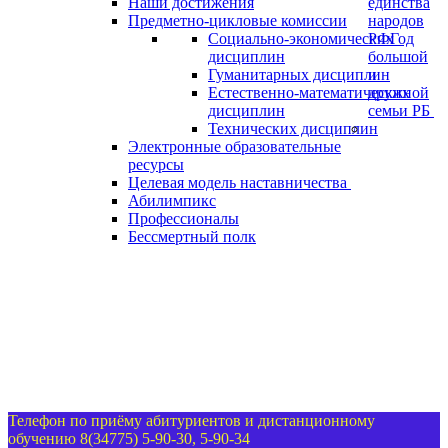
Наши достижения
единства
Предметно-цикловые комиссии
народов
Социально-экономических
РФ
Год
дисциплин
большой
Гуманитарных дисциплин
и
Естественно-математических
дружной
дисциплин
семьи РБ
Технических дисциплин
Электронные образовательные
ресурсы
Целевая модель наставничества
Абилимпикс
Профессионалы
Бессмертный полк
Телефон по приёму абитуриентов и дистанционному
обучению 8(34775) 5-90-30, 5-90-34