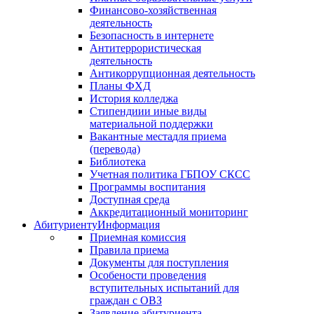
Финансово-хозяйственная
деятельность
Безопасность в интернете
Антитеррористическая
деятельность
Антикоррупционная деятельность
Планы ФХД
История колледжа
Стипендии
и иные виды
материальной поддержки
Вакантные места
для приема
(перевода)
Библиотека
Учетная политика ГБПОУ СКСС
Программы воспитания
Доступная среда
Аккредитационный мониторинг
Абитуриенту
Информация
Приемная комиссия
Правила приема
Документы для поступления
Особености проведения
вступительных испытаний для
граждан с ОВЗ
Заявление абитуриента