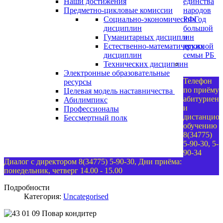
Наши достижения
единства
Предметно-цикловые комиссии
народов
Социально-экономических
РФ
Год
дисциплин
большой
Гуманитарных дисциплин
и
Естественно-математических
дружной
дисциплин
семьи РБ
Технических дисциплин
Электронные образовательные
Телефон
ресурсы
по приёму
Целевая модель наставничества
абитуриент
Абилимпикс
и
Профессионалы
дистанцио
Бессмертный полк
обучению
8(34775)
5-90-30, 5-
90-34
Диалог с директором 8(34775) 5-90-30, Дни приёма:
понедельник, четверг 14.00 - 15.00
Подробности
Категория:
Uncategorised