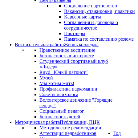
Центр карьеры
Социальное партнерство
Вакансии, стажировки, практики
Карьерные карты
Соглашения и договора о
сотрудничестве
Партнёры
Памятка по составлению резюме
Воспитательная работа
Жизнь колледжа
Нравственное воспитание
Безопасность в интернете
Студенческий спортивный клуб
«Лидер»
Клуб "Юный патриот"
Музей
Мы хотим жить!
Профилактика наркомании
Советы психолога
Волонтерское движение "Горящие
сердца"
Социальный педагог
Безопасность детей
Методическая работа
Публикации, ПЦК
Методические рекомендации
Аттестация педработников
Год