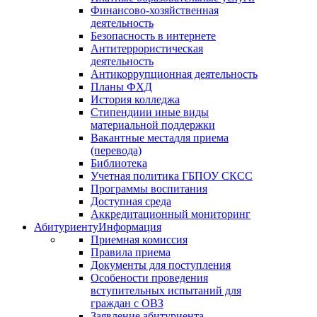
Финансово-хозяйственная
деятельность
Безопасность в интернете
Антитеррористическая
деятельность
Антикоррупционная деятельность
Планы ФХД
История колледжа
Стипендии
и иные виды
материальной поддержки
Вакантные места
для приема
(перевода)
Библиотека
Учетная политика ГБПОУ СКСС
Программы воспитания
Доступная среда
Аккредитационный мониторинг
Абитуриенту
Информация
Приемная комиссия
Правила приема
Документы для поступления
Особености проведения
вступительных испытаний для
граждан с ОВЗ
Заявление абитуриента