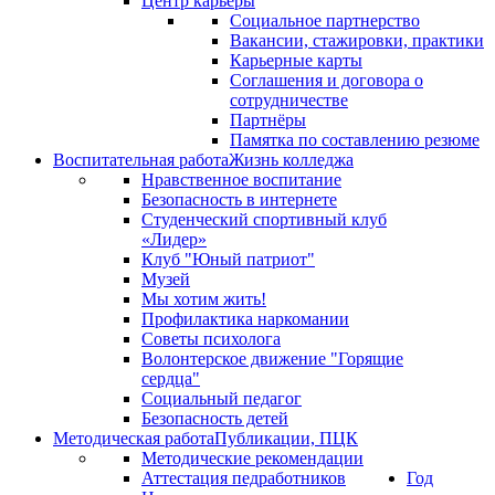
Центр карьеры
Социальное партнерство
Вакансии, стажировки, практики
Карьерные карты
Соглашения и договора о
сотрудничестве
Партнёры
Памятка по составлению резюме
Воспитательная работа
Жизнь колледжа
Нравственное воспитание
Безопасность в интернете
Студенческий спортивный клуб
«Лидер»
Клуб "Юный патриот"
Музей
Мы хотим жить!
Профилактика наркомании
Советы психолога
Волонтерское движение "Горящие
сердца"
Социальный педагог
Безопасность детей
Методическая работа
Публикации, ПЦК
Методические рекомендации
Аттестация педработников
Год