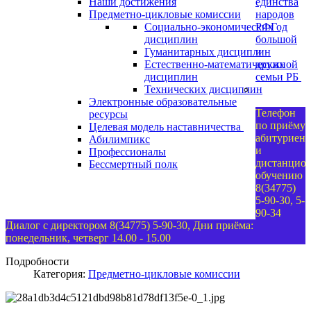
Наши достижения
единства
Предметно-цикловые комиссии
народов
Социально-экономических
РФ
Год
дисциплин
большой
Гуманитарных дисциплин
и
Естественно-математических
дружной
дисциплин
семьи РБ
Технических дисциплин
Электронные образовательные
Телефон
ресурсы
по приёму
Целевая модель наставничества
абитуриент
Абилимпикс
и
Профессионалы
дистанцио
Бессмертный полк
обучению
8(34775)
5-90-30, 5-
90-34
Диалог с директором 8(34775) 5-90-30, Дни приёма:
понедельник, четверг 14.00 - 15.00
Подробности
Категория:
Предметно-цикловые комиссии