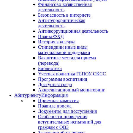
Финансово-хозяйственная
деятельность
Безопасность в интернете
Антитеррористическая
деятельность
Антикоррупционная деятельность
Планы ФХД
История колледжа
Стипендии
и иные виды
материальной поддержки
Вакантные места
для приема
(перевода)
Библиотека
Учетная политика ГБПОУ СКСС
Программы воспитания
Доступная среда
Аккредитационный мониторинг
Абитуриенту
Информация
Приемная комиссия
Правила приема
Документы для поступления
Особености проведения
вступительных испытаний для
граждан с ОВЗ
Заявление абитуриента