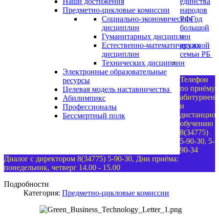
Наши достижения
единства
Предметно-цикловые комиссии
народов
Социально-экономических
РФ
Год
дисциплин
большой
Гуманитарных дисциплин
и
Естественно-математических
дружной
дисциплин
семьи РБ
Технических дисциплин
Электронные образовательные
Телефон
ресурсы
по приёму
Целевая модель наставничества
абитуриент
Абилимпикс
и
Профессионалы
дистанцио
Бессмертный полк
обучению
8(34775)
5-90-30, 5-
90-34
Диалог с директором 8(34775) 5-90-30, Дни приёма:
понедельник, четверг 14.00 - 15.00
Подробности
Категория:
Предметно-цикловые комиссии