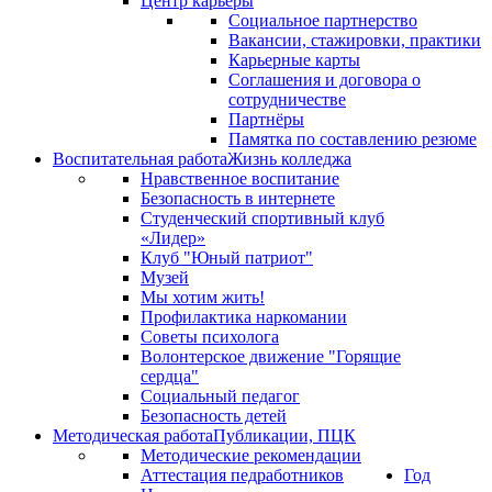
Центр карьеры
Социальное партнерство
Вакансии, стажировки, практики
Карьерные карты
Соглашения и договора о
сотрудничестве
Партнёры
Памятка по составлению резюме
Воспитательная работа
Жизнь колледжа
Нравственное воспитание
Безопасность в интернете
Студенческий спортивный клуб
«Лидер»
Клуб "Юный патриот"
Музей
Мы хотим жить!
Профилактика наркомании
Советы психолога
Волонтерское движение "Горящие
сердца"
Социальный педагог
Безопасность детей
Методическая работа
Публикации, ПЦК
Методические рекомендации
Аттестация педработников
Год