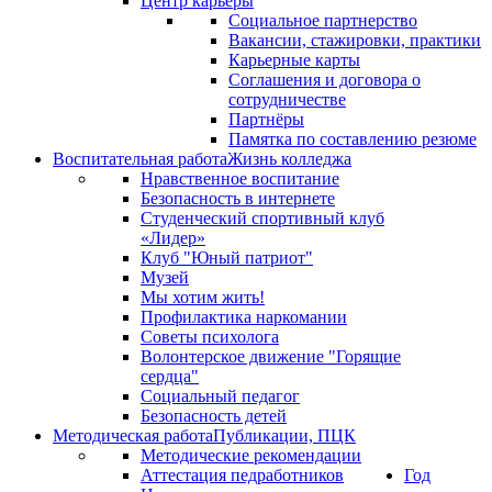
Центр карьеры
Социальное партнерство
Вакансии, стажировки, практики
Карьерные карты
Соглашения и договора о
сотрудничестве
Партнёры
Памятка по составлению резюме
Воспитательная работа
Жизнь колледжа
Нравственное воспитание
Безопасность в интернете
Студенческий спортивный клуб
«Лидер»
Клуб "Юный патриот"
Музей
Мы хотим жить!
Профилактика наркомании
Советы психолога
Волонтерское движение "Горящие
сердца"
Социальный педагог
Безопасность детей
Методическая работа
Публикации, ПЦК
Методические рекомендации
Аттестация педработников
Год