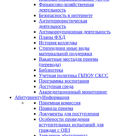
Финансово-хозяйственная
деятельность
Безопасность в интернете
Антитеррористическая
деятельность
Антикоррупционная деятельность
Планы ФХД
История колледжа
Стипендии
и иные виды
материальной поддержки
Вакантные места
для приема
(перевода)
Библиотека
Учетная политика ГБПОУ СКСС
Программы воспитания
Доступная среда
Аккредитационный мониторинг
Абитуриенту
Информация
Приемная комиссия
Правила приема
Документы для поступления
Особености проведения
вступительных испытаний для
граждан с ОВЗ
Заявление абитуриента