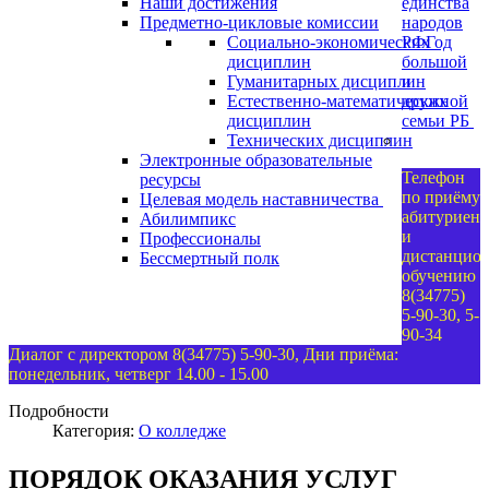
Наши достижения
единства
Предметно-цикловые комиссии
народов
Социально-экономических
РФ
Год
дисциплин
большой
Гуманитарных дисциплин
и
Естественно-математических
дружной
дисциплин
семьи РБ
Технических дисциплин
Электронные образовательные
Телефон
ресурсы
по приёму
Целевая модель наставничества
абитуриент
Абилимпикс
и
Профессионалы
дистанцио
Бессмертный полк
обучению
8(34775)
5-90-30, 5-
90-34
Диалог с директором 8(34775) 5-90-30, Дни приёма:
понедельник, четверг 14.00 - 15.00
Подробности
Категория:
О колледже
ПОРЯДОК ОКАЗАНИЯ УСЛУГ