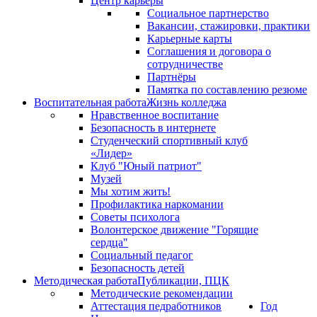
Центр карьеры
Социальное партнерство
Вакансии, стажировки, практики
Карьерные карты
Соглашения и договора о
сотрудничестве
Партнёры
Памятка по составлению резюме
Воспитательная работа
Жизнь колледжа
Нравственное воспитание
Безопасность в интернете
Студенческий спортивный клуб
«Лидер»
Клуб "Юный патриот"
Музей
Мы хотим жить!
Профилактика наркомании
Советы психолога
Волонтерское движение "Горящие
сердца"
Социальный педагог
Безопасность детей
Методическая работа
Публикации, ПЦК
Методические рекомендации
Аттестация педработников
Год