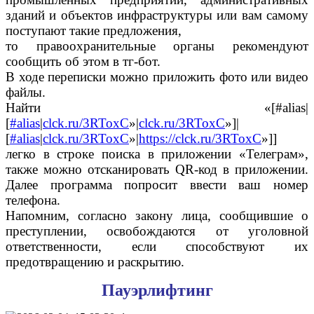
зданий и объектов инфраструктуры или вам самому
поступают такие предложения,
то правоохранительные органы рекомендуют
сообщить об этом в тг-бот.
В ходе переписки можно приложить фото или видео
файлы.
Найти «[#​alias|
[
#alias
|
clck.ru/3RToxC
»|
clck.ru/3RToxC
»]|
[
#alias
|
clck.ru/3RToxC
»|
https://clck.ru/3RToxC
»]]
легко в строке поиска в приложении «Телеграм»,
также можно отсканировать QR-код в приложении.
Далее программа попросит ввести ваш номер
телефона.
Напомним, согласно закону лица, сообщившие о
преступлении, освобождаются от уголовной
ответственности, если способствуют их
предотвращению и раскрытию.
Пауэрлифтинг