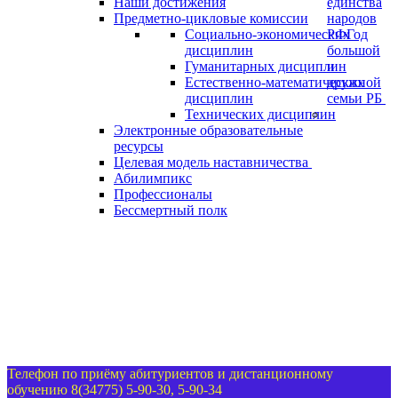
Наши достижения
единства
Предметно-цикловые комиссии
народов
Социально-экономических
РФ
Год
дисциплин
большой
Гуманитарных дисциплин
и
Естественно-математических
дружной
дисциплин
семьи РБ
Технических дисциплин
Электронные образовательные
ресурсы
Целевая модель наставничества
Абилимпикс
Профессионалы
Бессмертный полк
Телефон по приёму абитуриентов и дистанционному
обучению 8(34775) 5-90-30, 5-90-34