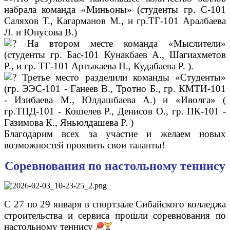
набрала команда «Миньоны» (студенты гр. С-101
Саляхов Т., Кагарманов М., и гр.ТГ-101 Аралбаева
Л. и Юнусова В.)
На втором месте команда «Мыслители»
(студенты гр. Бас-101 Кунакбаев А., Шагиахметов
Р., и гр. ТГ-101 Артыкаева Н., Кудабаева Р. ).
Третье место разделили команды «Студенты»
(гр. ЭЭС-101 - Ганеев В., Тротно Б., гр. КМТИ-101
- Изибаева М., Юлдашбаева А.) и «Иволга» (
гр.ТПД-101 - Кошелев Р., Денисов О., гр. ПК-101 -
Газимова К., Яньюлдашева Р. )
Благодарим всех за участие и желаем новых
возможностей проявить свои таланты!
Соревнования по настольному теннису
С 27 по 29 января в спортзале Сибайского колледжа
строительства и сервиса прошли соревнования по
настольному теннису