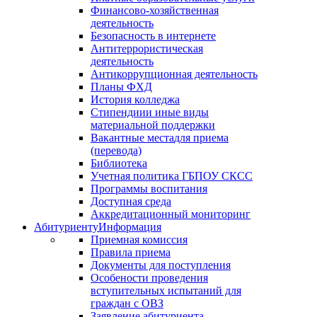
Финансово-хозяйственная
деятельность
Безопасность в интернете
Антитеррористическая
деятельность
Антикоррупционная деятельность
Планы ФХД
История колледжа
Стипендии
и иные виды
материальной поддержки
Вакантные места
для приема
(перевода)
Библиотека
Учетная политика ГБПОУ СКСС
Программы воспитания
Доступная среда
Аккредитационный мониторинг
Абитуриенту
Информация
Приемная комиссия
Правила приема
Документы для поступления
Особености проведения
вступительных испытаний для
граждан с ОВЗ
Заявление абитуриента