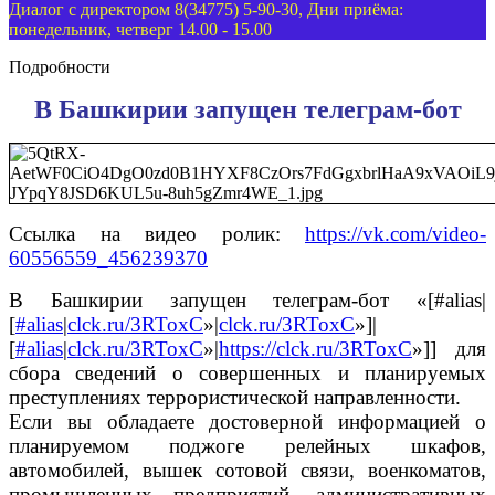
Диалог с директором 8(34775) 5-90-30, Дни приёма:
понедельник, четверг 14.00 - 15.00
Подробности
В Башкирии запущен телеграм-бот
Ссылка на видео ролик:
https://vk.com/video-
60556559_456239370
В Башкирии запущен телеграм-бот «[#​alias|
[
#alias
|
clck.ru/3RToxC
»|
clck.ru/3RToxC
»]|
[
#alias
|
clck.ru/3RToxC
»|
https://clck.ru/3RToxC
»]] для
сбора сведений о совершенных и планируемых
преступлениях террористической направленности.
Если вы обладаете достоверной информацией о
планируемом поджоге релейных шкафов,
автомобилей, вышек сотовой связи, военкоматов,
промышленных предприятий, административных