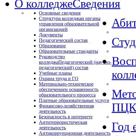
О колледже
Сведения
Основные сведения
Структура колледжа
и органы
Абит
управления образовательной
организацией
Документы
Студ
Педагогический состав
Образование
Образовательные стандарты
Руководство
Восп
колледжа
Педагогический (научно-
педагогический) состав
колл
Учебные планы
Охрана труда и ГО
Материально-техническое
обеспечение
и оснащенность
Мето
образовательного процесса
Платные образовательные услуги
ПЦ
Финансово-хозяйственная
деятельность
Безопасность в интернете
Антитеррористическая
Год 
деятельность
Антикоррупционная деятельность