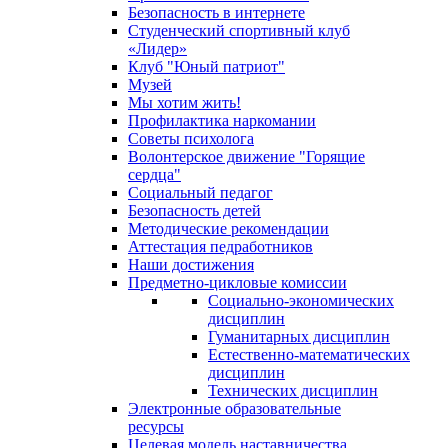
Безопасность в интернете
Студенческий спортивный клуб
«Лидер»
Клуб "Юный патриот"
Музей
Мы хотим жить!
Профилактика наркомании
Советы психолога
Волонтерское движение "Горящие
сердца"
Социальный педагог
Безопасность детей
Методические рекомендации
Аттестация педработников
Наши достижения
Предметно-цикловые комиссии
Социально-экономических
дисциплин
Гуманитарных дисциплин
Естественно-математических
дисциплин
Технических дисциплин
Электронные образовательные
ресурсы
Целевая модель наставничества