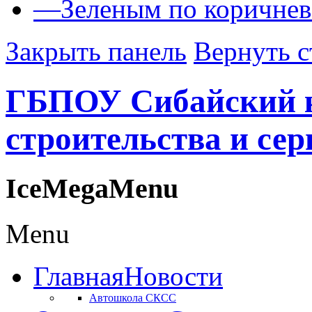
—
Зеленым по коричне
Закрыть панель
Вернуть с
ГБПОУ Сибайский 
строительства и сер
IceMegaMenu
Menu
Главная
Новости
Автошкола СКСС