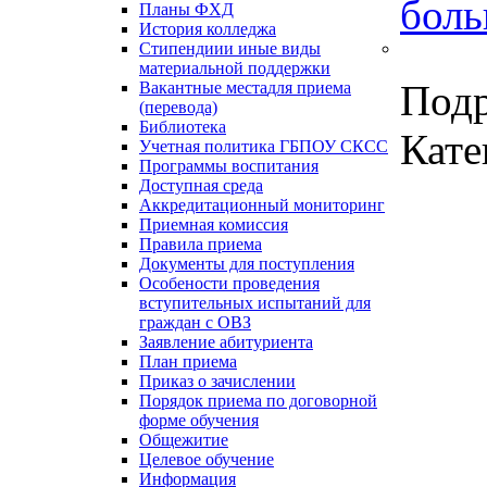
боль
Планы ФХД
История колледжа
Стипендии
и иные виды
материальной поддержки
Под
Вакантные места
для приема
(перевода)
Библиотека
Кате
Учетная политика ГБПОУ СКСС
Программы воспитания
Доступная среда
Аккредитационный мониторинг
Приемная комиссия
Правила приема
Документы для поступления
Особености проведения
вступительных испытаний для
граждан с ОВЗ
Заявление абитуриента
План приема
Приказ о зачислении
Порядок приема по договорной
форме обучения
Общежитие
Целевое обучение
Информация