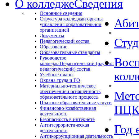
О колледже
Сведения
Основные сведения
Структура колледжа
и органы
Абит
управления образовательной
организацией
Документы
Студ
Педагогический состав
Образование
Образовательные стандарты
Руководство
Восп
колледжа
Педагогический (научно-
педагогический) состав
колл
Учебные планы
Охрана труда и ГО
Материально-техническое
обеспечение
и оснащенность
Мето
образовательного процесса
Платные образовательные услуги
ПЦ
Финансово-хозяйственная
деятельность
Безопасность в интернете
Антитеррористическая
Год 
деятельность
Антикоррупционная деятельность