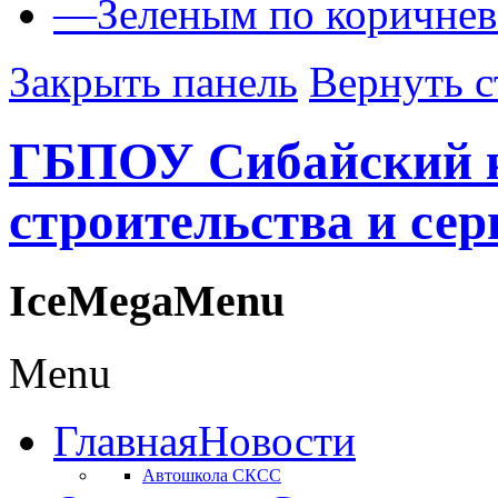
—
Зеленым по коричне
Закрыть панель
Вернуть с
ГБПОУ Сибайский 
строительства и сер
IceMegaMenu
Menu
Главная
Новости
Автошкола СКСС