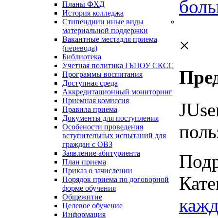
боль
Планы ФХД
История колледжа
Стипендии
и иные виды
материальной поддержки
×
Вакантные места
для приема
(перевода)
Библиотека
Учетная политика ГБПОУ СКСС
Пре
Программы воспитания
Доступная среда
Аккредитационный мониторинг
Приемная комиссия
JUse
Правила приема
Документы для поступления
поль
Особености проведения
вступительных испытаний для
граждан с ОВЗ
Заявление абитуриента
Под
План приема
Приказ о зачислении
Кате
Порядок приема по договорной
форме обучения
Общежитие
кажд
Целевое обучение
Информация