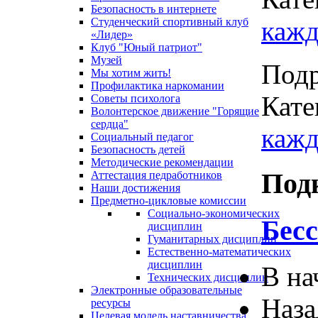
Безопасность в интернете
кажд
Студенческий спортивный клуб
«Лидер»
Клуб "Юный патриот"
Музей
Под
Мы хотим жить!
Профилактика наркомании
Кате
Советы психолога
Волонтерское движение "Горящие
сердца"
кажд
Социальный педагог
Безопасность детей
Методические рекомендации
Под
Аттестация педработников
Наши достижения
Предметно-цикловые комиссии
Социально-экономических
Бес
дисциплин
Гуманитарных дисциплин
Естественно-математических
дисциплин
В на
Технических дисциплин
Электронные образовательные
Наза
ресурсы
Целевая модель наставничества