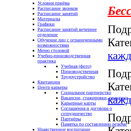
Условия приёма
Бес
Расписание звонков
Расписание занятий
Материалы
Графики
Под
Расписание занятий вечернее
отделение
Кате
Обучение лиц с ограниченными
возможностями
Меню столовой
кажд
Учебно-производственная
практика
Учебная (фото)
Под
Производственная
Трудоустройство
Квитанции
Кате
Центр карьеры
Социальное партнерство
кажд
Вакансии, стажировки, практики
Карьерные карты
Соглашения и договора о
Под
сотрудничестве
Партнёры
Памятка по составлению резюме
Кате
Нравственное воспитание